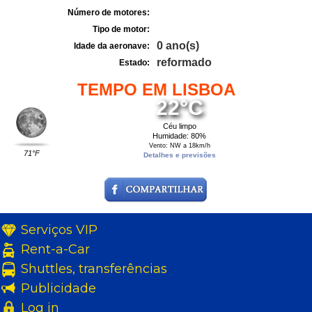
Número de motores:
Tipo de motor:
0 ano(s)
Idade da aeronave:
reformado
Estado:
TEMPO EM LISBOA
22°C
Céu limpo
Humidade: 80%
Vento: NW a 18km/h
71°F
Detalhes e previsões
Serviços VIP
Rent-a-Car
Shuttles, transferências
Publicidade
Log in