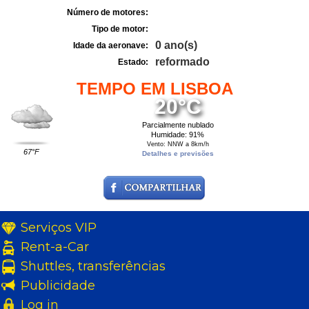
Número de motores:
Tipo de motor:
0 ano(s)
Idade da aeronave:
reformado
Estado:
TEMPO EM LISBOA
20°C
Parcialmente nublado
Humidade: 91%
Vento: NNW a 8km/h
67°F
Detalhes e previsões
Serviços VIP
Rent-a-Car
Shuttles, transferências
Publicidade
Log in