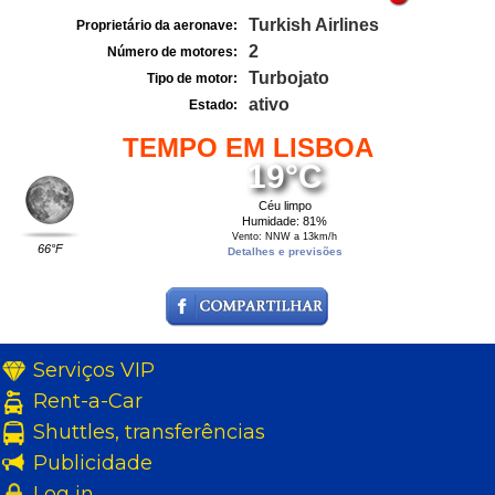
Turkish Airlines
Proprietário da aeronave:
2
Número de motores:
Turbojato
Tipo de motor:
ativo
Estado:
TEMPO EM LISBOA
19°C
Céu limpo
Humidade: 81%
Vento: NNW a 13km/h
66°F
Detalhes e previsões
Serviços VIP
Rent-a-Car
Shuttles, transferências
Publicidade
Log in