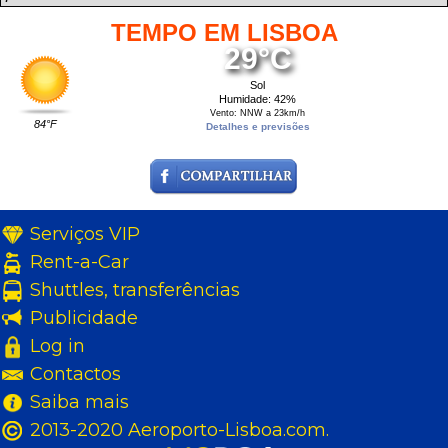
TEMPO EM LISBOA
29°C
Sol
Humidade: 42%
Vento: NNW a 23km/h
84°F
Detalhes e previsões
Serviços VIP
Rent-a-Car
Shuttles, transferências
Publicidade
Log in
Contactos
Saiba mais
2013-2020 Aeroporto-Lisboa.com.