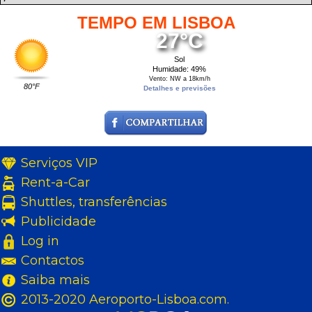
TEMPO EM LISBOA
27°C
Sol
Humidade: 49%
Vento: NW a 18km/h
80°F
Detalhes e previsões
Serviços VIP
Rent-a-Car
Shuttles, transferências
Publicidade
Log in
Contactos
Saiba mais
2013-2020 Aeroporto-Lisboa.com.