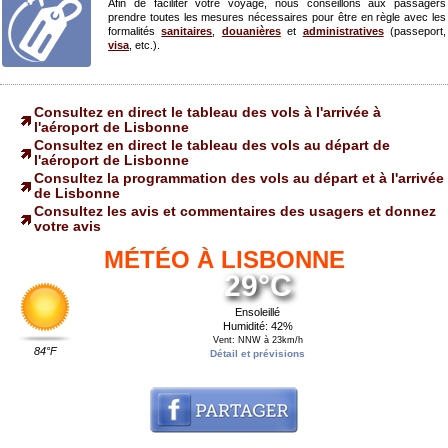
Afin de faciliter votre voyage, nous conseillons aux passagers
prendre toutes les mesures nécessaires pour être en règle avec les
formalités
sanitaires
,
douanières
et
administratives
(passeport,
visa
, etc.).
Consultez en direct le tableau des vols à l'arrivée à
l'aéroport de Lisbonne
Consultez en direct le tableau des vols au départ de
l'aéroport de Lisbonne
Consultez la programmation des vols au départ et à l'arrivée
de Lisbonne
Consultez les avis et commentaires des usagers et donnez
votre avis
MÉTÉO À LISBONNE
29°C
Ensoleillé
Humidité: 42%
Vent: NNW à 23km/h
84°F
Détail et prévisions