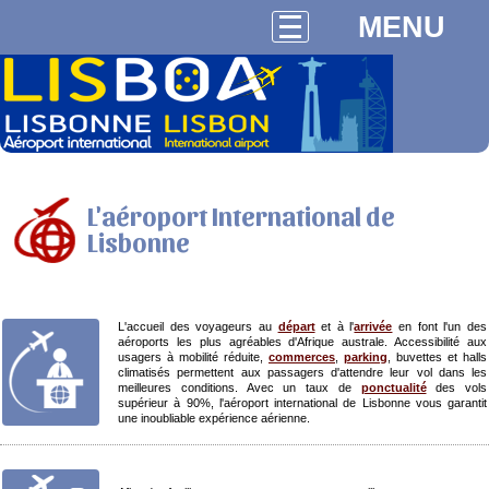
MENU
L'aéroport International de
Lisbonne
L'accueil des voyageurs au
départ
et à l'
arrivée
en font l'un des
aéroports les plus agréables d'Afrique australe. Accessibilité aux
usagers à mobilité réduite,
commerces
,
parking
, buvettes et halls
climatisés permettent aux passagers d'attendre leur vol dans les
meilleures conditions. Avec un taux de
ponctualité
des vols
supérieur à 90%, l'aéroport international de Lisbonne vous garantit
une inoubliable expérience aérienne.