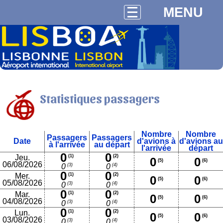
MENU
Statistiques passagers
Nombre
Nombre
Passagers
Passagers
Date
d'avions à
d'avions au
à l'arrivée
au départ
l'arrivée
départ
0
0
Jeu.
(1)
(2)
0
0
(5)
(6)
06/08/2026
(3)
(4)
0
0
0
0
Mer.
(1)
(2)
0
0
(5)
(6)
05/08/2026
(3)
(4)
0
0
0
0
Mar.
(1)
(2)
0
0
(5)
(6)
04/08/2026
(3)
(4)
0
0
0
0
Lun.
(1)
(2)
0
0
(5)
(6)
03/08/2026
(3)
(4)
0
0