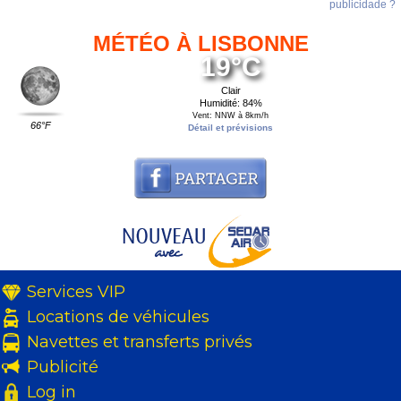
publicidade ?
MÉTÉO À LISBONNE
19°C
Clair
Humidité: 84%
Vent: NNW à 8km/h
66°F
Détail et prévisions
Services VIP
Locations de véhicules
Navettes et transferts privés
Publicité
Log in