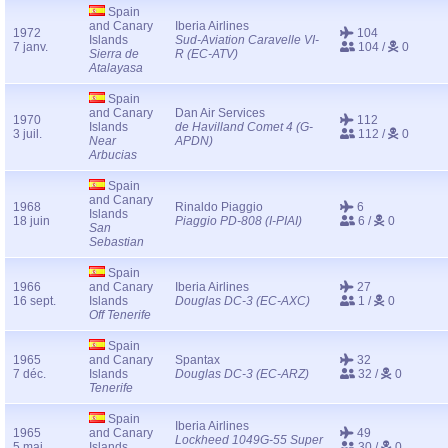
Spain
and Canary
Iberia Airlines
1972
104
Islands
Sud-Aviation Caravelle VI-
7 janv.
104 /
0
Sierra de
R (EC-ATV)
Atalayasa
Spain
and Canary
Dan Air Services
1970
112
Islands
de Havilland Comet 4 (G-
3 juil.
112 /
0
Near
APDN)
Arbucias
Spain
and Canary
1968
Rinaldo Piaggio
6
Islands
18 juin
Piaggio PD-808 (I-PIAI)
6 /
0
San
Sebastian
Spain
1966
and Canary
Iberia Airlines
27
16 sept.
Islands
Douglas DC-3 (EC-AXC)
1 /
0
Off Tenerife
Spain
1965
and Canary
Spantax
32
7 déc.
Islands
Douglas DC-3 (EC-ARZ)
32 /
0
Tenerife
Spain
Iberia Airlines
1965
and Canary
49
Lockheed 1049G-55 Super
5 mai
Islands
30 /
0