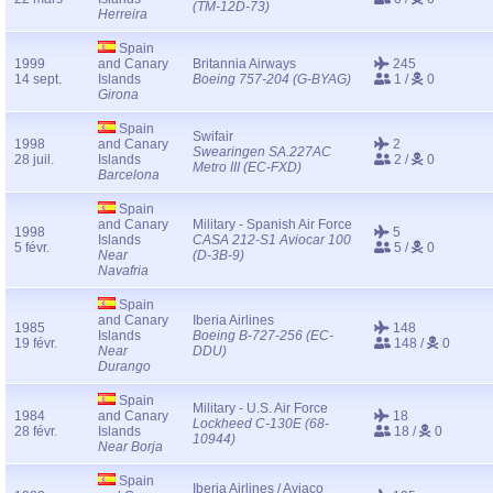
(TM-12D-73)
Herreira
Spain
1999
and Canary
Britannia Airways
245
14 sept.
Islands
Boeing 757-204 (G-BYAG)
1 /
0
Girona
Spain
Swifair
1998
and Canary
2
Swearingen SA.227AC
28 juil.
Islands
2 /
0
Metro III (EC-FXD)
Barcelona
Spain
and Canary
Military - Spanish Air Force
1998
5
Islands
CASA 212-S1 Aviocar 100
5 févr.
5 /
0
Near
(D-3B-9)
Navafria
Spain
and Canary
Iberia Airlines
1985
148
Islands
Boeing B-727-256 (EC-
19 févr.
148 /
0
Near
DDU)
Durango
Spain
Military - U.S. Air Force
1984
and Canary
18
Lockheed C-130E (68-
28 févr.
Islands
18 /
0
10944)
Near Borja
Spain
Iberia Airlines / Aviaco