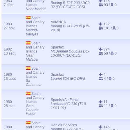
1983
and Canary
135
Boeing B-727-200 / DC9-
7 déc.
Islands
93 /
0
32 (EC-CFJ/EC-CGS)
Near Madrid
Spain
and Canary
AVIANCA
1983
192
Islands
Boeing B-747-283B (HK-
27 nov.
181 /
0
Madrid-
2910)
Barajas
Spain
and Canary
Spantax
1982
394
Islands
McDonnell Douglas DC-
13 sept.
50 /
0
Near
10-30CF (EC-DEG)
Malaga
Spain
and Canary
1980
Spantax
4
Islands
13 août
Learjet 35A (EC-DFA)
4 /
0
Sa
Cabaneta
Spain
and Canary
Spanish Air Force
1980
Islands
11
Lockheed C-130 (T.10-
28 mai
Gran
11 /
0
1/311-01)
Canaria
Island
Spain
Dan Air Services
1980
and Canary
146
Boeing B-727-64 (G-