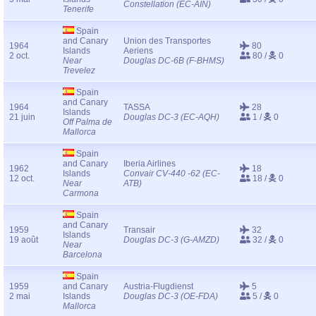
Constellation (EC-AIN)
Tenerife
Spain
and Canary
Union des Transportes
1964
80
Islands
Aeriens
2 oct.
80 /
0
Near
Douglas DC-6B (F-BHMS)
Trevelez
Spain
and Canary
1964
TASSA
28
Islands
21 juin
Douglas DC-3 (EC-AQH)
1 /
0
Off Palma de
Mallorca
Spain
and Canary
Iberia Airlines
1962
18
Islands
Convair CV-440 -62 (EC-
12 oct.
18 /
0
Near
ATB)
Carmona
Spain
and Canary
1959
Transair
32
Islands
19 août
Douglas DC-3 (G-AMZD)
32 /
0
Near
Barcelona
Spain
1959
and Canary
Austria-Flugdienst
5
2 mai
Islands
Douglas DC-3 (OE-FDA)
5 /
0
Mallorca