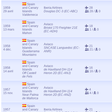
Spain
1959
and Canary
Iberia Airlines
28
29 avril
Islands
Douglas DC-3 (EC-ABC)
28 /
0
Valdemeca
Spain
Aviaco
1959
and Canary
18
Bristol 170 Freighter 21E
13 mars
Islands
1 /
0
(EC-ADH)
Mahon
Spain
and Canary
Aviaco
1958
21
Islands
SNCASE Languedoc (EC-
4 déc.
21 /
0
Guadarrama
ANR)
Mountains
Spain
and Canary
Aviaco
1958
16
Islands
de Havilland DH-114
14 avril
16 /
0
Off Castell
Heron 2D (EC-ANJ)
de Fels
Spain
and Canary
Aviaco
1957
4
Islands
de Havilland DH-114
15 nov.
4 /
0
Near Palma
Heron 2D (EC-ANZ)
de Mallorca
Spain
1957
and Canary
Iberia Airlines
21