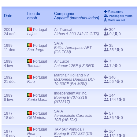
Passagers
Lieu du
Compagnie
Date
Passagers morts
crash
Appareil (immatriculation)
Morts au sol
2001
Portugal
Air Transat
304
24 août
Lajes
Airbus A-330-243 (C-GITS)
0 /
0
SATA
1999
Portugal
35
British Aerospace APT
11 déc.
Sao Jorge
35 /
0
(CS-TGM)
1998
Portugal
Air Luxor
7
4 févr.
Terceira
Antonov 12BP (LZ-SFG)
7 /
0
Martinair Holland NV
1992
Portugal
340
McDonnell Douglas DC-
21 déc.
Faro
56 /
0
10-30CF (PH-MBN)
Independent Air Inc.
1989
Portugal
144
Boeing B-707-331B
8 févr.
Santa Maria
144 /
0
(N7231T)
SATA
1977
Portugal
57
Aerospatiale Caravelle
18 déc.
Off Madeira
36 /
0
10R (HB-ICK)
Portugal
TAP (Air Portugal)
1977
164
Near
Boeing B-727-282 (CS-
19 nov.
131 /
0