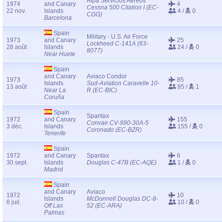
Alpa Servicios Aéreos
1974
and Canary
4
Cessna 500 Citation I (EC-
22 nov.
Islands
4 /
0
CGG)
Barcelona
Spain
Military - U.S. Air Force
1973
and Canary
25
Lockheed C-141A (63-
28 août
Islands
24 /
0
8077)
Near Huete
Spain
and Canary
Aviaco Condor
1973
85
Islands
Sud-Aviation Caravelle 10-
13 août
85 /
1
Near La
R (EC-BIC)
Coruña
Spain
Spantax
1972
and Canary
155
Convair CV-990-30A-5
3 déc.
Islands
155 /
0
Coronado (EC-BZR)
Tenerife
Spain
1972
and Canary
Spantax
6
30 sept.
Islands
Douglas C-47B (EC-AQE)
1 /
0
Madrid
Spain
and Canary
Aviaco
1972
10
Islands
McDonnell Douglas DC-8-
6 juil.
10 /
0
Off Las
52 (EC-ARA)
Palmas