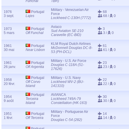
Funchal
TBR)
Military - Venezuelan Air
1976
Portugal
68
Force
3 sept.
Lajes
68 /
0
Lockheed C-130H (7772)
Aviaco
1973
Portugal
3
Sud Aviation SE-210
5 mars
Off Funchal
3 /
0
Caravelle (EC-BID)
KLM Royal Dutch Airlines
1961
Portugal
61
McDonnell Douglas DC-8-
30 mai
Near Lisbon
61 /
0
53 (PH-DCL)
Military - U.S. Air Force
1961
Portugal
23
Douglas C-118A (51-
26 janv.
Off Argentia
23 /
0
17626)
Portugal
Military - U.S. Navy
1958
22
Off Corvo
Lockheed WV-2 (BU-
20 févr.
22 /
0
Island
141310)
Portugal
AVIANCA
1954
30
Terceira
Lockheed 749A-79
9 août
30 /
0
Island
Constellation (HK-163)
Military - Portuguese Air
1951
Portugal
14
Force
1 févr.
Off Terceira
14 /
0
Douglas C-54 (282)
Portugal