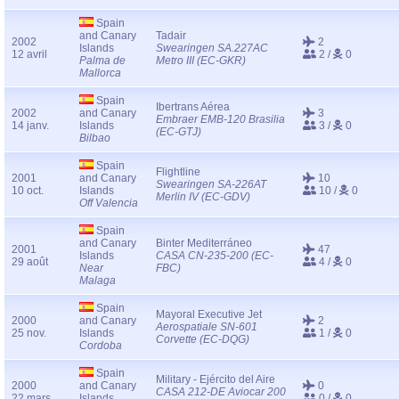
Spain
and Canary
Tadair
2002
2
Islands
Swearingen SA.227AC
12 avril
2 /
0
Palma de
Metro III (EC-GKR)
Mallorca
Spain
Ibertrans Aérea
2002
and Canary
3
Embraer EMB-120 Brasilia
14 janv.
Islands
3 /
0
(EC-GTJ)
Bilbao
Spain
Flightline
2001
and Canary
10
Swearingen SA-226AT
10 oct.
Islands
10 /
0
Merlin IV (EC-GDV)
Off Valencia
Spain
and Canary
Binter Mediterráneo
2001
47
Islands
CASA CN-235-200 (EC-
29 août
4 /
0
Near
FBC)
Malaga
Spain
Mayoral Executive Jet
2000
and Canary
2
Aerospatiale SN-601
25 nov.
Islands
1 /
0
Corvette (EC-DQG)
Cordoba
Spain
Military - Ejército del Aire
2000
and Canary
0
CASA 212-DE Aviocar 200
22 mars
Islands
0 /
0