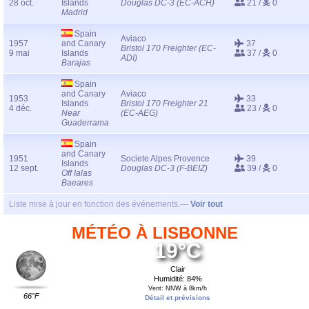
28 oct.
Islands
Douglas DC-3 (EC-ACH)
21 /
0
Madrid
Spain
Aviaco
1957
and Canary
37
Bristol 170 Freighter (EC-
9 mai
Islands
37 /
0
ADI)
Barajas
Spain
and Canary
Aviaco
1953
33
Islands
Bristol 170 Freighter 21
4 déc.
23 /
0
Near
(EC-AEG)
Guaderrama
Spain
and Canary
1951
Societe Alpes Provence
39
Islands
12 sept.
Douglas DC-3 (F-BEIZ)
39 /
0
Off Ialas
Baeares
Liste mise à jour en fonction des événements.---
Voir tout
MÉTÉO À LISBONNE
19°C
Clair
Humidité: 84%
Vent: NNW à 8km/h
66°F
Détail et prévisions