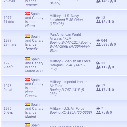
25 avril
Islands
146 /
0
BDAN)
Tenerife
Spain
Military - U.S. Navy
1977
and Canary
13
Lockheed P-3B Orion
11 déc.
Islands
13 /
0
(153428)
Hierro
Pan American World
Spain
Airways / KLM
1977
and Canary
644
Boeing B-747-121 / Boeing
27 mars
Islands
583 /
0
B-747-206B (N736PA/PH-
Tenerife
BUF)
Spain
Military - Spanish Air Force
1976
and Canary
33
Douglas C-54E (T4/11-
9 août
Islands
11 /
0
352)
Moron AFB
Spain
Military - Imperial Iranian
and Canary
1976
Air Force
17
Islands
9 mai
Boeing B-747-131F (5-
17 /
0
Near
283)
Cuneca
Spain
1976
and Canary
Military - U.S. Air Force
7
6 févr.
Islands
Boeing KC-135A (60-0368)
7 /
0
Madrid
Spain