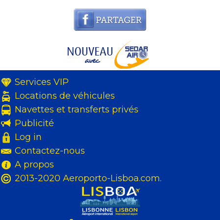
Services VIP
Locations de véhicules
Navettes et transferts privés
Publicité
Log in
Contactez-nous
A propos
2013-2020 Aeroporto-Lisboa.com.