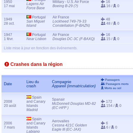
1950
Military - U.S. Air Force
16
Lagens Air
17 mai
Boeing B-29 (?)
16 /
0
Force Base
Portugal
Air France
1949
48
San Miguel
Lockheed 749-79-33
28 oct.
48 /
0
Island
Constellation (F-BAZN)
1947
Portugal
Air France
16
1 févr.
Near Lisbon
Douglas DC-3C (F-BAXQ)
15 /
0
Liste mise à jour en fonction des événements.
Crashes dans la région
Passagers
Lieu du
Compagnie
Date
Passagers morts
crash
Appareil (immatriculation)
Morts au sol
Spain
Spanair
2008
and Canary
172
McDonnell Douglas MD-82
20 août
Islands
154 /
0
(EC-HFP )
Madrid
Spain
Aerovalles
2006
and Canary
6
Cessna 421C Golden
7 mars
Islands
6 /
0
Eagle III (EC-JAX)
Labiano