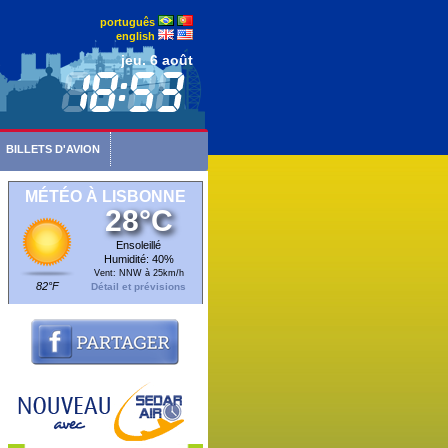
português
english
jeu. 6 août
BILLETS D'AVION
MÉTÉO À LISBONNE
28°C
Ensoleillé
Humidité: 40%
Vent: NNW à 25km/h
82°F
Détail et prévisions
Pour faire indemniser vos retards et annulations
Jusqu'à 365 jours après le vol retardé