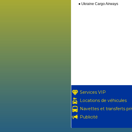
● Ukraine Cargo Airways
Services VIP
Locations de véhicules
Navettes et transferts pr
Publicité