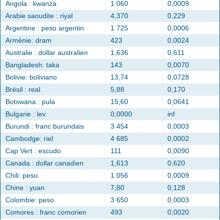
Angola : kwanza
1 060
0,0009
Arabie saoudite : riyal
4,370
0,229
Argentine : peso argentin
1 725
0,0006
Arménie: dram
423
0,0024
Australie : dollar australien
1,636
0,611
Bangladesh: taka
143
0,0070
Bolivie: boliviano
13,74
0,0728
Brésil : real
5,88
0,170
Botswana : pula
15,60
0,0641
Bulgarie : lev
0,0000
inf
Burundi : franc burundais
3 454
0,0003
Cambodge: riel
4 685
0,0002
Cap Vert : escudo
111
0,0090
Canada : dollar canadien
1,613
0,620
Chili: peso
1 056
0,0009
Chine : yuan
7,80
0,128
Colombie: peso
3 650
0,0003
Comores : franc comorien
493
0,0020