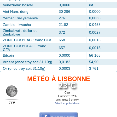
Venezuela: bolivar
0,0000
inf
Viet Nam: dong
30 296
0,0000
Yémen: rial yéménite
276
0,0036
Zambie : kwacha
21,82
0,0458
Zimbabwé : dollar du
372
0,0027
Zimbabwé
ZONE CFA BEAC : franc CFA
658
0,0015
ZONE CFA BCEAO : franc
657
0,0015
CFA
Bitcoin
0,0000
56 165
Argent (once troy soit 31.10g)
0,0182
54,90
Or (once troy soit 31.10g)
0,0003
3 761
MÉTÉO À LISBONNE
23°C
Clair
Humidité: 62%
Vent: NNW à 14km/h
74°F
Détail et prévisions