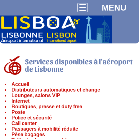
MENU
Services disponibles à l'aéroport
de Lisbonne
Accueil
Distributeurs automatiques et change
Lounges, salons VIP
Internet
Boutiques, presse et duty free
Poste
Police et sécurité
Call center
Passagers à mobilité réduite
Pèse bagages