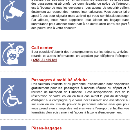
des passagers et aéronefs. Le commissariat de police de l'aéroport
est à l'écoute de tous les voyageurs. Les agents de sécurité veillent
également au respect des normes internationales. Vous pouvez faire
appel à eux pour signaler toute activité qui vous semblerait suspecte.
Par ailleurs, nous vous rappelons que laisser un bagage sans
surveillance peut amener d'une part à sa destruction et d'autre part à
des poursuites à votre encontre.
Call center
Il est possible d'obtenir des renseignements sur les départs, arrivées,
retards et autres informations en appelant par téléphone l'aéroport:
(+258) 21 466 846
Passagers à mobilité réduite
Des fauteuils roulants et du personnel d'assistance sont disponibles
gratuitement pour les passagers à mobilité réduite au départ et à
l'arrivée de l'aéroport de Lisbonne. Il est indispensable, lors de la
réservation de votre vol ou en tous cas avant le jour du décollage,
d'indiquer à la compagnie que vous nécessiterez une assistance au
sol et/ou en vol afin de prévoir le personnel adapté ainsi que pour
vous prendre en charge dès votre arrivée à l'aéroport et faciliter vos
formalités d'enregistrement et l'accès à la zone d'embarquement.
Pèses-bagages