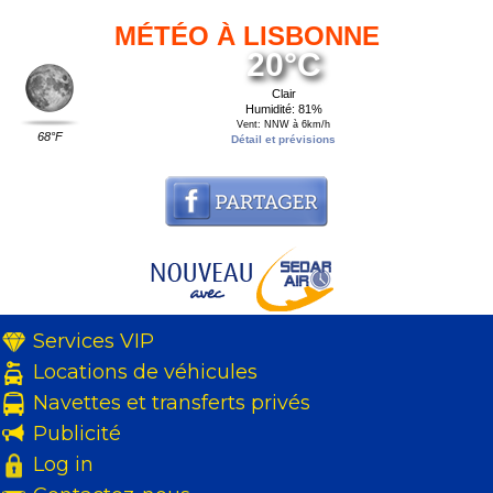
MÉTÉO À LISBONNE
20°C
Clair
Humidité: 81%
Vent: NNW à 6km/h
68°F
Détail et prévisions
Services VIP
Locations de véhicules
Navettes et transferts privés
Publicité
Log in