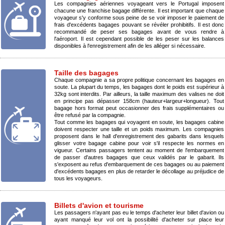
Les compagnies aériennes voyageant vers le Portugal imposent
chacune une franchise bagage différente. Il est important que chaque
voyageur s'y conforme sous peine de se voir imposer le paiement de
frais d'excédents bagages pouvant se révéler prohibitifs. Il est donc
recommandé de peser ses bagages avant de vous rendre à
l'aéroport. Il est cependant possible de les peser sur les balances
disponibles à l'enregistrement afin de les alléger si nécessaire.
Taille des bagages
Chaque compagnie a sa propre politique concernant les bagages en
soute. La plupart du temps, les bagages dont le poids est supérieur à
32kg sont interdits. Par ailleurs, la taille maximum des valises ne doit
en principe pas dépasser 158cm (hauteur+largeur+longueur). Tout
bagage hors format peut occasionner des frais supplémentaires ou
être refusé par la compagnie.
Tout comme les bagages qui voyagent en soute, les bagages cabine
doivent respecter une taille et un poids maximum. Les compagnies
proposent dans le hall d'enregistrement des gabarits dans lesquels
glisser votre bagage cabine pour voir s'il respecte les normes en
vigueur. Certains passagers tentent au moment de l'embarquement
de passer d'autres bagages que ceux validés par le gabarit. Ils
s'exposent au refus d'embarquement de ces bagages ou au paiement
d'excédents bagages en plus de retarder le décollage au préjudice de
tous les voyageurs.
Billets d'avion et tourisme
Les passagers n'ayant pas eu le temps d'acheter leur billet d'avion ou
ayant manqué leur vol ont la possibilité d'acheter sur place leur