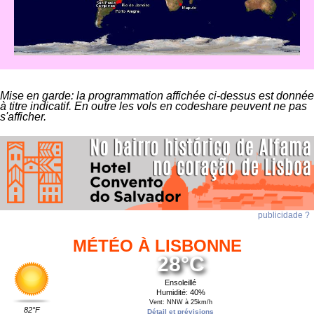
Mise en garde: la programmation affichée ci-dessus est donnée
à titre indicatif. En outre les vols en codeshare peuvent ne pas
s'afficher.
publicidade ?
MÉTÉO À LISBONNE
28°C
Ensoleillé
Humidité: 40%
Vent: NNW à 25km/h
82°F
Détail et prévisions