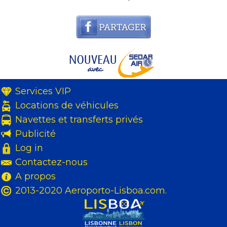
Services VIP
Locations de véhicules
Navettes et transferts privés
Publicité
Log in
Contactez-nous
A propos
2013-2020 Aeroporto-Lisboa.com.