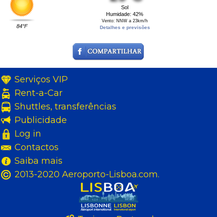
Sol
Humidade: 42%
Vento: NNW a 23km/h
84°F
Detalhes e previsões
Serviços VIP
Rent-a-Car
Shuttles, transferências
Publicidade
Log in
Contactos
Saiba mais
2013-2020 Aeroporto-Lisboa.com.