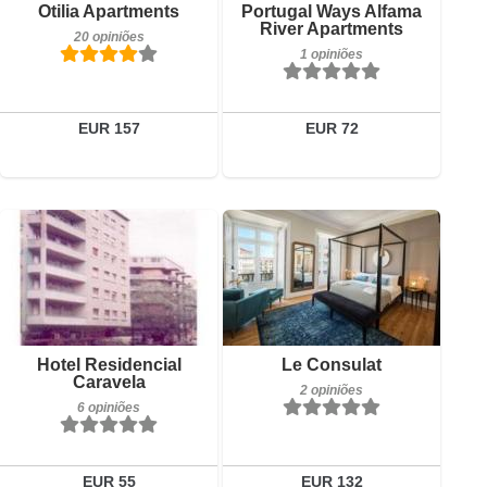
Detalhes
Otilia Apartments
Portugal Ways Alfama
River Apartments
20 opiniões
Reservar
1 opiniões
EUR 157
EUR 72
6 opiniões
Detalhes
Reservar
Pequeno-almoço incluído
Hotel Residencial
Le Consulat
2 opiniões
Caravela
2 opiniões
6 opiniões
Detalhes
Reservar
EUR 55
EUR 132