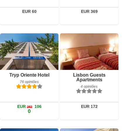
EUR 60
EUR 369
4 opiniões
Detalhes
Reservar
Pequeno-almoço incluído
Tryp Oriente Hotel
Lisbon Guests
76 opiniões
Apartments
76 opiniões
4 opiniões
Detalhes
Reservar
EUR
106
EUR 172
282
0