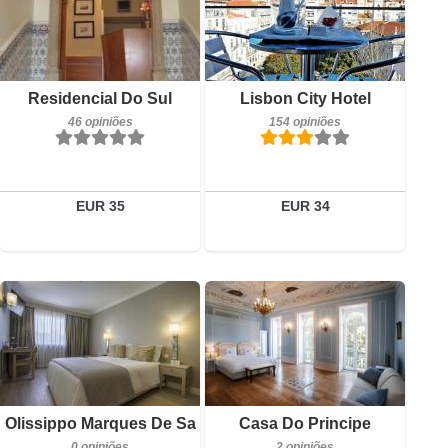
Detalhes
154 opiniões
Reservar
Detalhes
Residencial Do Sul
Lisbon City Hotel
46 opiniões
154 opiniões
Reservar
EUR 35
EUR 34
0 opiniões
Detalhes
Reservar
Pequeno-almoço incluído
Olissippo Marques De Sa
Casa Do Principe
2 opiniões
0 opiniões
2 opiniões