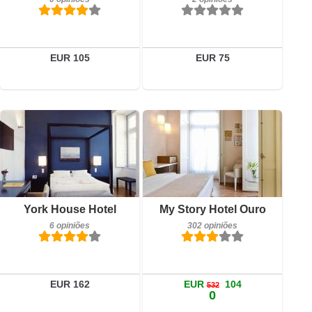
Detalhes
Reservar
EUR 105
EUR 75
6 opiniões
Detalhes
Reservar
Pequeno-almoço incluído
York House Hotel
My Story Hotel Ouro
302 opiniões
6 opiniões
302 opiniões
Detalhes
Reservar
EUR 162
EUR
104
532
0