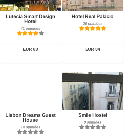
Reservar
Reservar
Lutecia Smart Design
Hotel Real Palacio
Hotel
29 opiniões
41 opiniões
EUR 83
EUR 84
14 opiniões
0 opiniões
Detalhes
Detalhes
Reservar
Reservar
Lisbon Dreams Guest
Smile Hostel
House
0 opiniões
14 opiniões