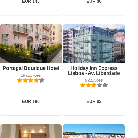
EUR 145
EUR 30
10 opiniões
Detalhes
Reservar
Pequeno-almoço incluído
Portugal Boutique Hotel
Holiday Inn Express
9 opiniões
Lisboa - Av. Liberdade
10 opiniões
9 opiniões
Detalhes
Reservar
EUR 160
EUR 93
46 opiniões