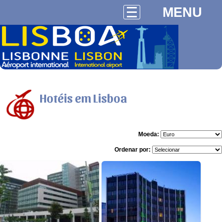
MENU
Hotéis em Lisboa
Moeda:
Ordenar por:
27 opiniões
Detalhes
52 opiniões
Reservar