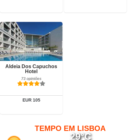
Pequeno-almoço incluído
Aldeia Dos Capuchos
73 opiniões
Hotel
73 opiniões
Detalhes
Reservar
EUR 105
TEMPO EM LISBOA
29°C