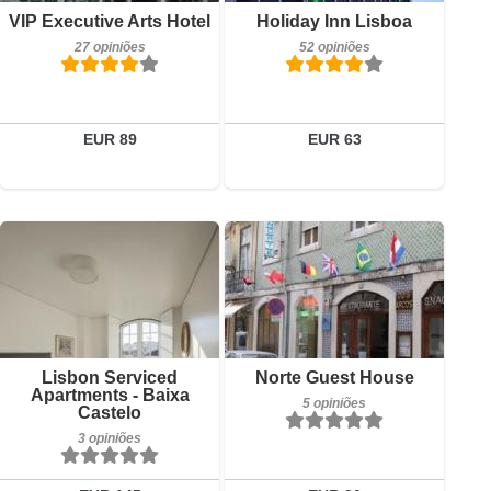
Detalhes
VIP Executive Arts Hotel
Holiday Inn Lisboa
27 opiniões
52 opiniões
Reservar
EUR 89
EUR 63
3 opiniões
5 opiniões
Detalhes
Detalhes
Reservar
Reservar
Lisbon Serviced
Norte Guest House
Apartments - Baixa
5 opiniões
Castelo
3 opiniões