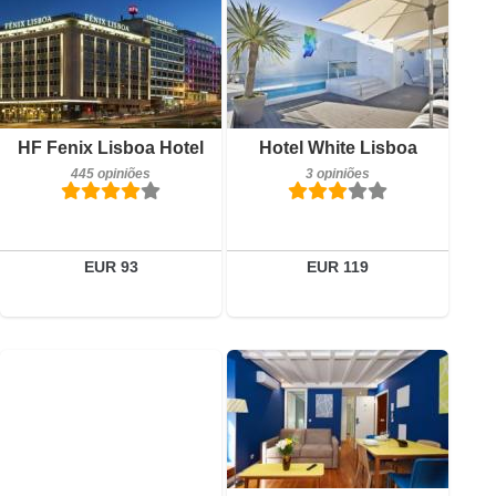
3 opiniões
Detalhes
Reservar
Pequeno-almoço incluído
HF Fenix Lisboa Hotel
Hotel White Lisboa
445 opiniões
445 opiniões
3 opiniões
Detalhes
Reservar
EUR 93
EUR 119
1 opiniões
Detalhes
20 opiniões
Reservar