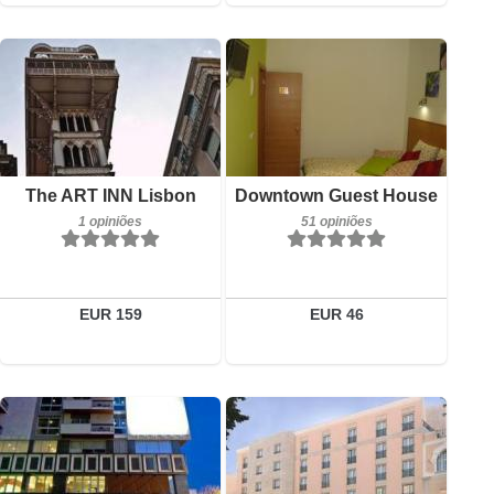
1 opiniões
Detalhes
51 opiniões
Reservar
Detalhes
The ART INN Lisbon
Downtown Guest House
1 opiniões
51 opiniões
Reservar
EUR 159
EUR 46
41 opiniões
29 opiniões
Detalhes
Detalhes