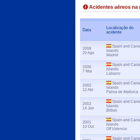
Acidentes aéreos na 
Localização do
Data
acidente
Spain and Cana
2008
Islands
20 Ago
Madrid
Spain and Cana
2006
Islands
7 Mar
Labiano
Spain and Cana
2002
Islands
12 Abr
Palma de Mallorca
Spain and Cana
2002
Islands
14 Jan
Bilbao
Spain and Cana
2001
Islands
10 Out
Off Valencia
Spain and Cana