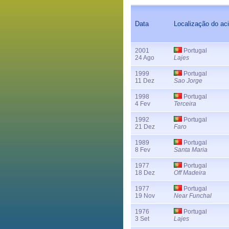
Data
Localização do ac
2001
Portugal
24 Ago
Lajes
1999
Portugal
11 Dez
Sao Jorge
1998
Portugal
4 Fev
Terceira
1992
Portugal
21 Dez
Faro
1989
Portugal
8 Fev
Santa Maria
1977
Portugal
18 Dez
Off Madeira
1977
Portugal
19 Nov
Near Funchal
1976
Portugal
3 Set
Lajes