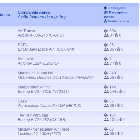
Passageiros
Companhia Aérea
Passageiros
idente
Avião (número de registro)
mortos
Mortes no solo
Air Transat
304
Airbus A-330-243 (C-GITS)
0 /
0
SATA
35
British Aerospace APT (CS-TGM)
35 /
0
Air Luxor
7
Antonov 12BP (LZ-SFG)
7 /
0
Martinair Holland NV
340
McDonnell Douglas DC-10-30CF (PH-MBN)
56 /
0
Independent Air Inc.
144
Boeing B-707-331B (N7231T)
144 /
0
SATA
57
Aerospatiale Caravelle 10R (HB-ICK)
36 /
0
TAP (Air Portugal)
164
Boeing B-727-282 (CS-TBR)
131 /
0
Military - Venezuelan Air Force
68
Lockheed C-130H (7772)
68 /
0