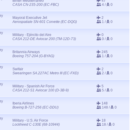
Binter Mediterráneo
47
CASA CN-235-200 (EC-FBC)
4 /
0
ry
Mayoral Executive Jet
2
Aerospatiale SN-601 Corvette (EC-DQG)
1 /
0
ry
Military - Ejército del Aire
0
CASA 212-DE Aviocar 200 (TM-12D-73)
0 /
0
ry
Britannia Airways
245
Boeing 757-204 (G-BYAG)
1 /
0
ry
Swifair
2
Swearingen SA.227AC Metro III (EC-FXD)
2 /
0
ry
Military - Spanish Air Force
5
CASA 212-S1 Aviocar 100 (D-3B-9)
5 /
0
ry
Iberia Airlines
148
Boeing B-727-256 (EC-DDU)
148 /
0
ry
Military - U.S. Air Force
18
Lockheed C-130E (68-10944)
18 /
0