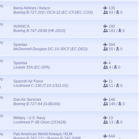
ry
Iberia Airlines / Aviaco
135
Boeing B-727-200 / DC9-32 (EC-CFJ/EC-CGS)
93 /
0
ry
AVIANCA
192
Boeing B-747-283B (HK-2910)
181 /
0
ry
Spantax
394
McDonnell Douglas DC-10-30CF (EC-DEG)
50 /
0
ry
Spantax
4
Learjet 35A (EC-DFA)
4 /
0
ry
Spanish Air Force
11
Lockheed C-130 (T.10-1/311-01)
11 /
0
d
ry
Dan Air Services
146
Boeing B-727-64 (G-BDAN)
146 /
0
ry
Military - U.S. Navy
13
Lockheed P-3B Orion (153428)
13 /
0
ry
Pan American World Airways / KLM
644
Boeing B-747-121 / Boeing B-747-206B