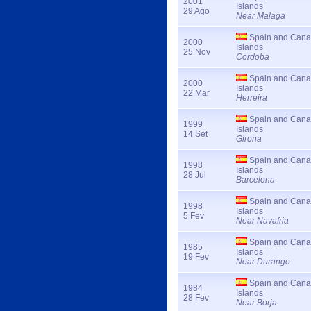
2001
Islands
29 Ago
Near Malaga
Spain and Cana
2000
Islands
25 Nov
Cordoba
Spain and Cana
2000
Islands
22 Mar
Herreira
Spain and Cana
1999
Islands
14 Set
Girona
Spain and Cana
1998
Islands
28 Jul
Barcelona
Spain and Cana
1998
Islands
5 Fev
Near Navafria
Spain and Cana
1985
Islands
19 Fev
Near Durango
Spain and Cana
1984
Islands
28 Fev
Near Borja