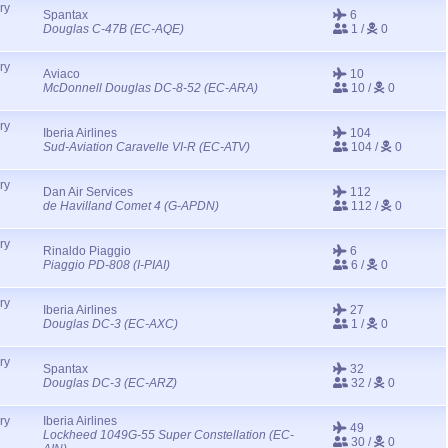
ry
Spantax
6
Douglas C-47B (EC-AQE)
1 /
0
ry
Aviaco
10
McDonnell Douglas DC-8-52 (EC-ARA)
10 /
0
ry
Iberia Airlines
104
Sud-Aviation Caravelle VI-R (EC-ATV)
104 /
0
ry
Dan Air Services
112
de Havilland Comet 4 (G-APDN)
112 /
0
ry
Rinaldo Piaggio
6
Piaggio PD-808 (I-PIAI)
6 /
0
ry
Iberia Airlines
27
Douglas DC-3 (EC-AXC)
1 /
0
ry
Spantax
32
Douglas DC-3 (EC-ARZ)
32 /
0
ry
Iberia Airlines
49
Lockheed 1049G-55 Super Constellation (EC-
30 /
0