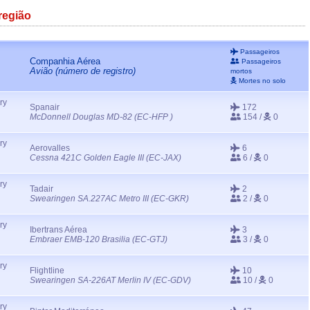
região
Passageiros
Companhia Aérea
Passageiros
Avião (número de registro)
mortos
Mortes no solo
ry
Spanair
172
McDonnell Douglas MD-82 (EC-HFP )
154 /
0
ry
Aerovalles
6
Cessna 421C Golden Eagle III (EC-JAX)
6 /
0
ry
Tadair
2
Swearingen SA.227AC Metro III (EC-GKR)
2 /
0
ry
Ibertrans Aérea
3
Embraer EMB-120 Brasilia (EC-GTJ)
3 /
0
ry
Flightline
10
Swearingen SA-226AT Merlin IV (EC-GDV)
10 /
0
ry