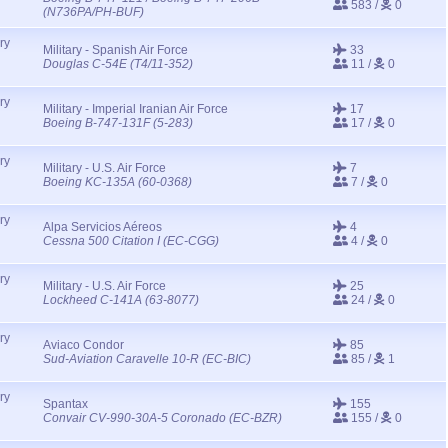
583 /
0
(N736PA/PH-BUF)
ry
Military - Spanish Air Force
33
Douglas C-54E (T4/11-352)
11 /
0
ry
Military - Imperial Iranian Air Force
17
Boeing B-747-131F (5-283)
17 /
0
ry
Military - U.S. Air Force
7
Boeing KC-135A (60-0368)
7 /
0
ry
Alpa Servicios Aéreos
4
Cessna 500 Citation I (EC-CGG)
4 /
0
ry
Military - U.S. Air Force
25
Lockheed C-141A (63-8077)
24 /
0
ry
Aviaco Condor
85
Sud-Aviation Caravelle 10-R (EC-BIC)
85 /
1
ry
Spantax
155
Convair CV-990-30A-5 Coronado (EC-BZR)
155 /
0