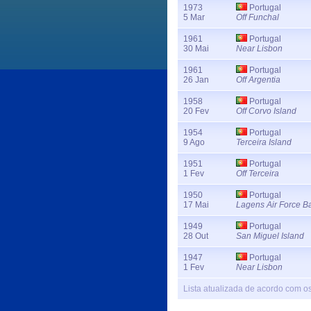
1973
Portugal
5 Mar
Off Funchal
1961
Portugal
30 Mai
Near Lisbon
1961
Portugal
26 Jan
Off Argentia
1958
Portugal
20 Fev
Off Corvo Island
1954
Portugal
9 Ago
Terceira Island
1951
Portugal
1 Fev
Off Terceira
1950
Portugal
17 Mai
Lagens Air Force B
1949
Portugal
28 Out
San Miguel Island
1947
Portugal
1 Fev
Near Lisbon
Lista atualizada de acordo com o