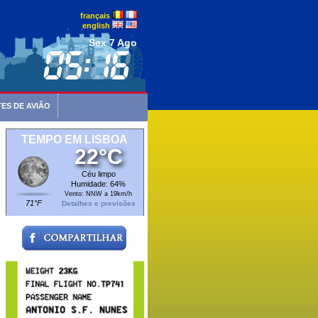
français
english
Sex 7 Ago
ES DE AVIÃO
TEMPO EM LISBOA
22°C
Céu limpo
Humidade: 64%
Vento: NNW a 19km/h
71°F
Detalhes e previsões
Para compensar seus atrasos e cancelamentos
Até 365 dias após o voo atrasado