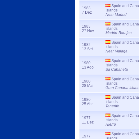
Spain and Cana
1983
Islands
7 Dez
Near Madrid
Spain and Cana
1983
Islands
27 Nov
Madrid-Barajas
Spain and Cana
1982
Islands
13 Set
Near Malaga
Spain and Cana
1980
Islands
13 Ago
Sa Cabaneta
Spain and Cana
1980
Islands
28 Mai
Gran Canaria Islan
Spain and Cana
1980
Islands
25 Abr
Tenerife
Spain and Cana
1977
Islands
11 Dez
Hierro
Spain and Cana
1977
Islands