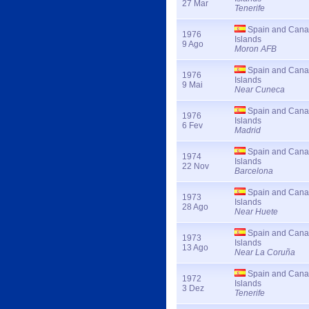
27 Mar
Tenerife
Spain and Cana
1976
Islands
9 Ago
Moron AFB
Spain and Cana
1976
Islands
9 Mai
Near Cuneca
Spain and Cana
1976
Islands
6 Fev
Madrid
Spain and Cana
1974
Islands
22 Nov
Barcelona
Spain and Cana
1973
Islands
28 Ago
Near Huete
Spain and Cana
1973
Islands
13 Ago
Near La Coruña
Spain and Cana
1972
Islands
3 Dez
Tenerife