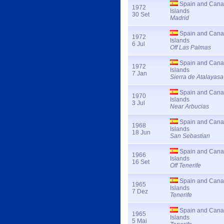
Spain and Cana
1972
Islands
30 Set
Madrid
Spain and Cana
1972
Islands
6 Jul
Off Las Palmas
Spain and Cana
1972
Islands
7 Jan
Sierra de Atalayasa
Spain and Cana
1970
Islands
3 Jul
Near Arbucias
Spain and Cana
1968
Islands
18 Jun
San Sebastian
Spain and Cana
1966
Islands
16 Set
Off Tenerife
Spain and Cana
1965
Islands
7 Dez
Tenerife
Spain and Cana
1965
Islands
5 Mai