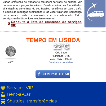
Várias empresas de transporte oferecem serviços de suporte VIP
no aeroporto a preços imbatíveis. Desde a saída das formalidades
alfandegárias até o limiar do seu hotel ou residência em todo o país,
a equipe da recepção acompanha e faz você viajar com segurança
em carros e minibus confortáveis com ar-condicionado. Estes
serviços estão disponíveis mediante reserva.
Consulte a lista de empresas de serviços
VIP
TEMPO EM LISBOA
22°C
Céu limpo
Humidade: 64%
Vento: NNW a 19km/h
71°F
Detalhes e previsões
Serviços VIP
Rent-a-Car
Shuttles, transferências