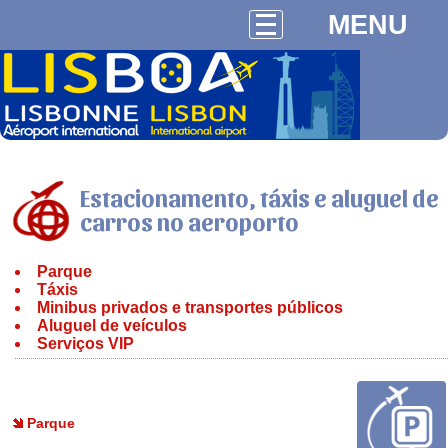
MENU
Estacionamento, táxis e aluguel de
carros no aeroporto
Parque
Táxis
Minibus privados e transportes públicos
Aluguel de veículos
Serviços VIP
Parque