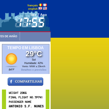
français
english
Sex 7 Ago
ES DE AVIÃO
TEMPO EM LISBOA
29°C
Sol
Humidade: 42%
Vento: NNW a 23km/h
84°F
Detalhes e previsões