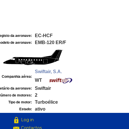
EC-HCF
egisto da aeronave:
EMB-120 ER/F
odelo de aeronave:
Swiftair, S.A.
Companhia aérea:
WT
Swiftair
etário da aeronave:
2
úmero de motores:
Turboélice
Tipo de motor:
ativo
Estado:
Log in
Contactos