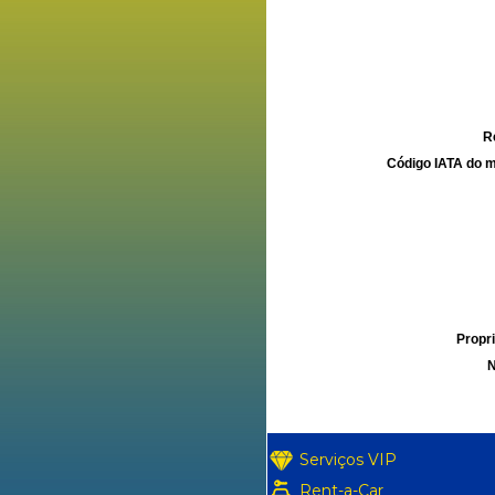
R
Código IATA do m
Propri
N
Serviços VIP
Rent-a-Car