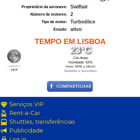
Swiftair
Proprietário da aeronave:
2
Número de motores:
Turboélice
Tipo de motor:
ativo
Estado:
TEMPO EM LISBOA
23°C
Céu limpo
Humidade: 62%
Vento: NNW a 14km/h
74°F
Detalhes e previsões
Serviços VIP
Rent-a-Car
Shuttles, transferências
Publicidade
Log in