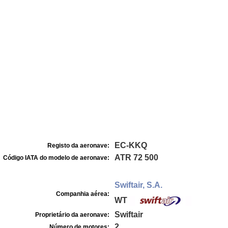
EC-KKQ
Registo da aeronave:
ATR 72 500
Código IATA do modelo de aeronave:
Swiftair, S.A.
Companhia aérea:
WT
Swiftair
Proprietário da aeronave:
2
Número de motores: