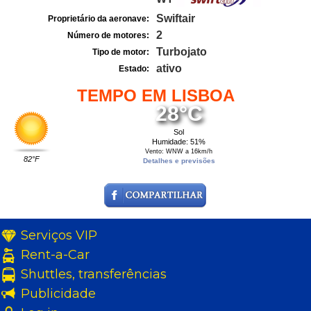
Swiftair
Proprietário da aeronave:
2
Número de motores:
Turbojato
Tipo de motor:
ativo
Estado:
TEMPO EM LISBOA
28°C
Sol
Humidade: 51%
Vento: WNW a 16km/h
82°F
Detalhes e previsões
Serviços VIP
Rent-a-Car
Shuttles, transferências
Publicidade