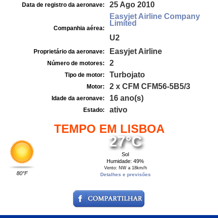
25 Ago 2010
Data de registro da aeronave:
Easyjet Airline Company
Limited
Companhia aérea:
U2
Easyjet Airline
Proprietário da aeronave:
2
Número de motores:
Turbojato
Tipo de motor:
2 x CFM CFM56-5B5/3
Motor:
16 ano(s)
Idade da aeronave:
ativo
Estado:
TEMPO EM LISBOA
27°C
Sol
Humidade: 49%
Vento: NW a 18km/h
80°F
Detalhes e previsões