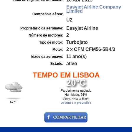
Data de registro da aeronave:
Easyjet Airline Company
Limited
Companhia aérea:
U2
Easyjet Airline
Proprietário da aeronave:
2
Número de motores:
Turbojato
Tipo de motor:
2 x CFM CFM56-5B4/3
Motor:
11 ano(s)
Idade da aeronave:
ativo
Estado:
TEMPO EM LISBOA
20°C
Parcialmente nublado
Humidade: 91%
Vento: NNW a 8km/h
67°F
Detalhes e previsões