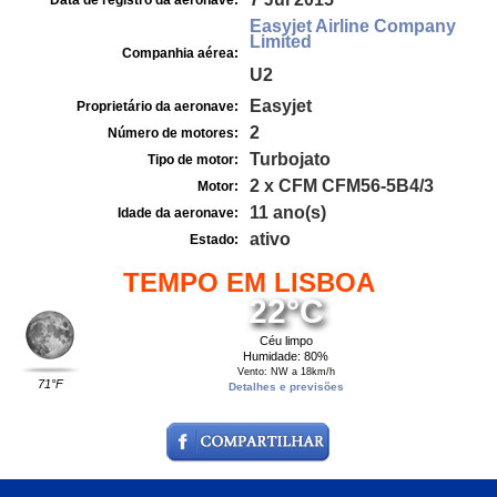
Data de registro da aeronave:
Easyjet Airline Company
Limited
Companhia aérea:
U2
Easyjet
Proprietário da aeronave:
2
Número de motores:
Turbojato
Tipo de motor:
2 x CFM CFM56-5B4/3
Motor:
11 ano(s)
Idade da aeronave:
ativo
Estado:
TEMPO EM LISBOA
22°C
Céu limpo
Humidade: 80%
Vento: NW a 18km/h
71°F
Detalhes e previsões