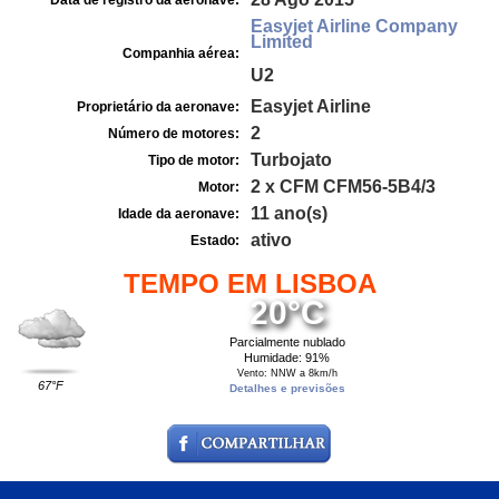
Data de registro da aeronave:
Easyjet Airline Company
Limited
Companhia aérea:
U2
Easyjet Airline
Proprietário da aeronave:
2
Número de motores:
Turbojato
Tipo de motor:
2 x CFM CFM56-5B4/3
Motor:
11 ano(s)
Idade da aeronave:
ativo
Estado:
TEMPO EM LISBOA
20°C
Parcialmente nublado
Humidade: 91%
Vento: NNW a 8km/h
67°F
Detalhes e previsões