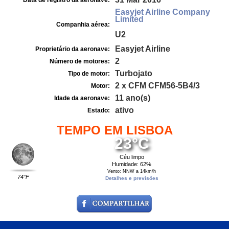
Data de registro da aeronave:
Easyjet Airline Company
Limited
Companhia aérea:
U2
Easyjet Airline
Proprietário da aeronave:
2
Número de motores:
Turbojato
Tipo de motor:
2 x CFM CFM56-5B4/3
Motor:
11 ano(s)
Idade da aeronave:
ativo
Estado:
TEMPO EM LISBOA
23°C
Céu limpo
Humidade: 62%
Vento: NNW a 14km/h
74°F
Detalhes e previsões