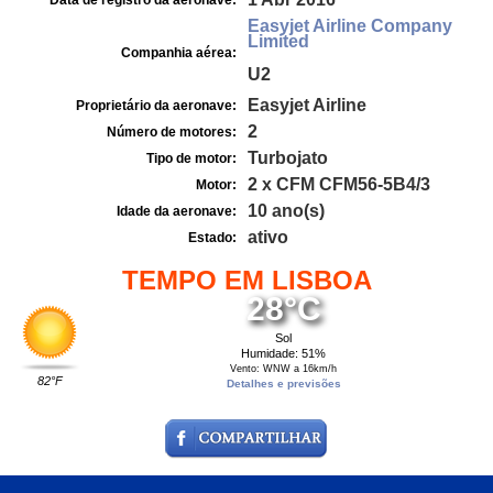
Data de registro da aeronave:
Easyjet Airline Company
Limited
Companhia aérea:
U2
Easyjet Airline
Proprietário da aeronave:
2
Número de motores:
Turbojato
Tipo de motor:
2 x CFM CFM56-5B4/3
Motor:
10 ano(s)
Idade da aeronave:
ativo
Estado:
TEMPO EM LISBOA
28°C
Sol
Humidade: 51%
Vento: WNW a 16km/h
82°F
Detalhes e previsões