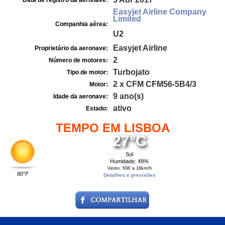
Data de registro da aeronave:
Easyjet Airline Company
Limited
Companhia aérea:
U2
Easyjet Airline
Proprietário da aeronave:
2
Número de motores:
Turbojato
Tipo de motor:
2 x CFM CFM56-5B4/3
Motor:
9 ano(s)
Idade da aeronave:
ativo
Estado:
TEMPO EM LISBOA
27°C
Sol
Humidade: 49%
Vento: NW a 18km/h
80°F
Detalhes e previsões