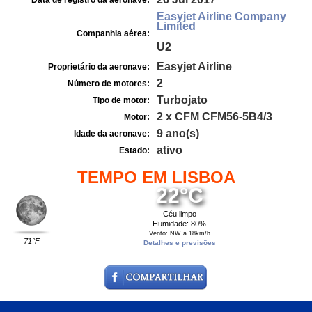
Data de registro da aeronave:
Easyjet Airline Company
Limited
Companhia aérea:
U2
Easyjet Airline
Proprietário da aeronave:
2
Número de motores:
Turbojato
Tipo de motor:
2 x CFM CFM56-5B4/3
Motor:
9 ano(s)
Idade da aeronave:
ativo
Estado:
TEMPO EM LISBOA
22°C
Céu limpo
Humidade: 80%
Vento: NW a 18km/h
71°F
Detalhes e previsões