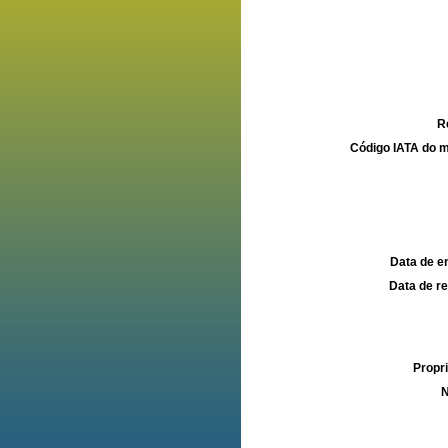
R
Código IATA do m
Data de e
Data de re
Propri
N