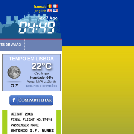
français
english
Sex 7 Ago
ES DE AVIÃO
TEMPO EM LISBOA
22°C
Céu limpo
Humidade: 64%
Vento: NNW a 19km/h
71°F
Detalhes e previsões