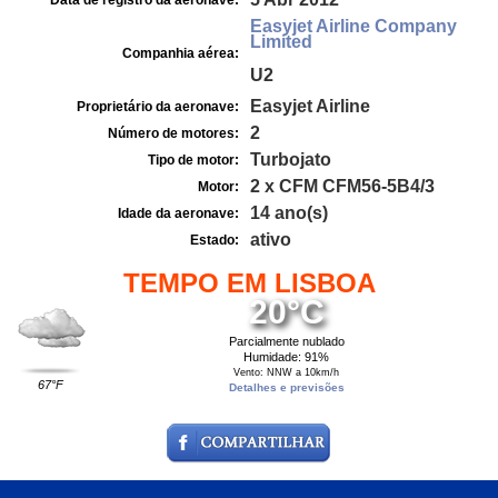
Data de registro da aeronave:
Easyjet Airline Company
Limited
Companhia aérea:
U2
Easyjet Airline
Proprietário da aeronave:
2
Número de motores:
Turbojato
Tipo de motor:
2 x CFM CFM56-5B4/3
Motor:
14 ano(s)
Idade da aeronave:
ativo
Estado:
TEMPO EM LISBOA
20°C
Parcialmente nublado
Humidade: 91%
Vento: NNW a 10km/h
67°F
Detalhes e previsões