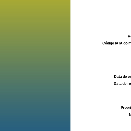
R
Código IATA do m
Data de e
Data de re
Propri
N