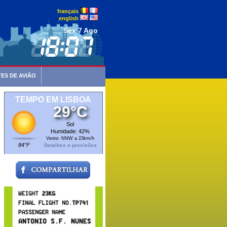
français
english
Sex 7 Ago
ES DE AVIÃO
TEMPO EM LISBOA
29°C
Sol
Humidade: 42%
Vento: NNW a 23km/h
84°F
Detalhes e previsões