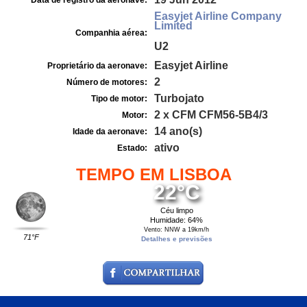
Data de registro da aeronave:
Easyjet Airline Company
Limited
Companhia aérea:
U2
Easyjet Airline
Proprietário da aeronave:
2
Número de motores:
Turbojato
Tipo de motor:
2 x CFM CFM56-5B4/3
Motor:
14 ano(s)
Idade da aeronave:
ativo
Estado:
TEMPO EM LISBOA
22°C
Céu limpo
Humidade: 64%
Vento: NNW a 19km/h
71°F
Detalhes e previsões