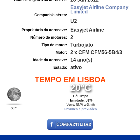
Data de registro da aeronave:
Easyjet Airline Company
Limited
Companhia aérea:
U2
Easyjet Airline
Proprietário da aeronave:
2
Número de motores:
Turbojato
Tipo de motor:
2 x CFM CFM56-5B4/3
Motor:
14 ano(s)
Idade da aeronave:
ativo
Estado:
TEMPO EM LISBOA
20°C
Céu limpo
Humidade: 81%
Vento: NNW a 6km/h
68°F
Detalhes e previsões