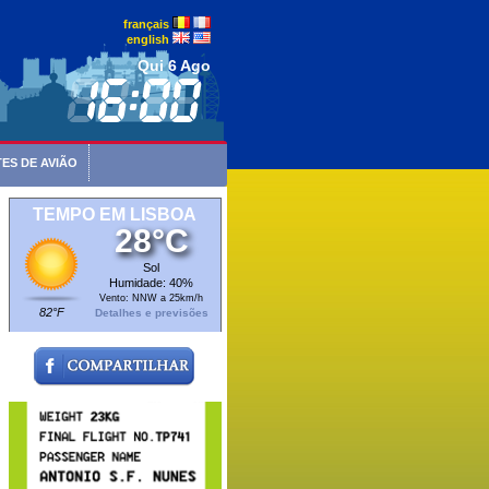
français
english
Qui 6 Ago
ES DE AVIÃO
TEMPO EM LISBOA
28°C
Sol
Humidade: 40%
Vento: NNW a 25km/h
82°F
Detalhes e previsões