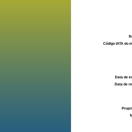
R
Código IATA do m
Data de e
Data de re
Propri
N