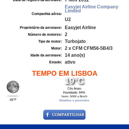
Data de registro da aeronave:
Easyjet Airline Company
Limited
Companhia aérea:
U2
Easyjet Airline
Proprietário da aeronave:
2
Número de motores:
Turbojato
Tipo de motor:
2 x CFM CFM56-5B4/3
Motor:
14 ano(s)
Idade da aeronave:
ativo
Estado:
TEMPO EM LISBOA
19°C
Céu limpo
Humidade: 84%
Vento: NNW a 8km/h
66°F
Detalhes e previsões