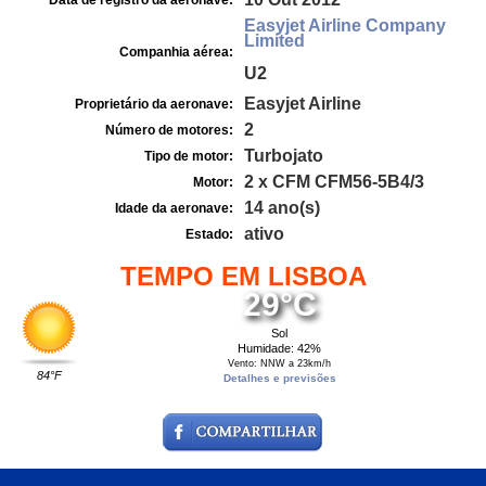
Data de registro da aeronave:
Easyjet Airline Company
Limited
Companhia aérea:
U2
Easyjet Airline
Proprietário da aeronave:
2
Número de motores:
Turbojato
Tipo de motor:
2 x CFM CFM56-5B4/3
Motor:
14 ano(s)
Idade da aeronave:
ativo
Estado:
TEMPO EM LISBOA
29°C
Sol
Humidade: 42%
Vento: NNW a 23km/h
84°F
Detalhes e previsões