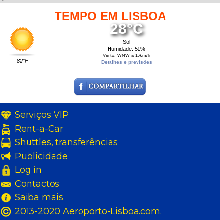
TEMPO EM LISBOA
28°C
Sol
Humidade: 51%
Vento: WNW a 16km/h
82°F
Detalhes e previsões
Serviços VIP
Rent-a-Car
Shuttles, transferências
Publicidade
Log in
Contactos
Saiba mais
2013-2020 Aeroporto-Lisboa.com.