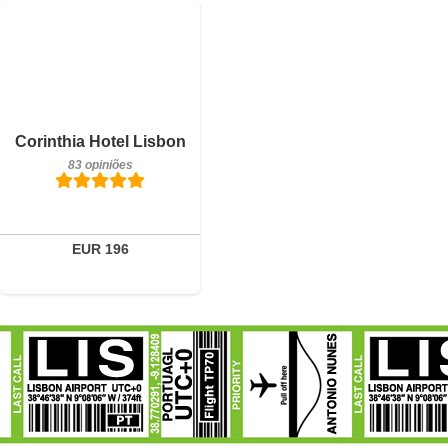
Pequeno-almoço incluído
Corinthia Hotel Lisbon
83 opiniões
83 opiniões
Detalhes
Reservar
EUR 196