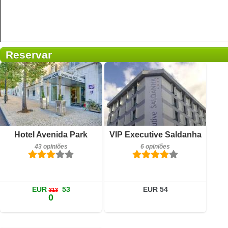
Reservar
43 opiniões
6 opiniões
Detalhes
Detalhes
Hotel Avenida Park
VIP Executive Saldanha
43 opiniões
6 opiniões
Reservar
Reservar
EUR
53
EUR 54
313
0