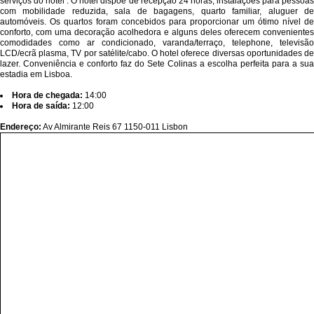
serviços do hotel . O hotel dispõe de recepção 24 horas, instalações para pessoas
com mobilidade reduzida, sala de bagagens, quarto familiar, aluguer de
automóveis. Os quartos foram concebidos para proporcionar um ótimo nível de
conforto, com uma decoração acolhedora e alguns deles oferecem convenientes
comodidades como ar condicionado, varanda/terraço, telephone, televisão
LCD/ecrã plasma, TV por satélite/cabo. O hotel oferece diversas oportunidades de
lazer. Conveniência e conforto faz do Sete Colinas a escolha perfeita para a sua
estadia em Lisboa.
Hora de chegada:
14:00
Hora de saída:
12:00
Endereço:
Av Almirante Reis 67 1150-011 Lisbon