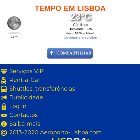
TEMPO EM LISBOA
23°C
Céu limpo
Humidade: 62%
Vento: NNW a 14km/h
74°F
Detalhes e previsões
Serviços VIP
Rent-a-Car
Shuttles, transferências
Publicidade
Log in
Contactos
Saiba mais
2013-2020 Aeroporto-Lisboa.com.