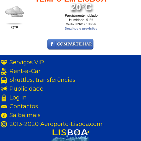
20°C
Parcialmente nublado
Humidade: 91%
Vento: NNW a 10km/h
67°F
Detalhes e previsões
Serviços VIP
Rent-a-Car
Shuttles, transferências
Publicidade
Log in
Contactos
Saiba mais
2013-2020 Aeroporto-Lisboa.com.