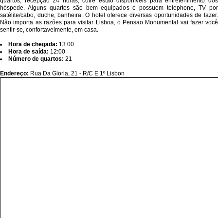
quartos, recepção 24 horas, cofre estão disponíveis para entretenimento dos
hóspede. Alguns quartos são bem equipados e possuem telephone, TV por
satélite/cabo, duche, banheira. O hotel oferece diversas oportunidades de lazer.
Não importa as razões para visitar Lisboa, o Pensao Monumental vai fazer você
sentir-se, confortavelmente, em casa.
Hora de chegada:
13:00
Hora de saída:
12:00
Número de quartos:
21
Endereço:
Rua Da Gloria, 21 - R/C E 1º Lisbon