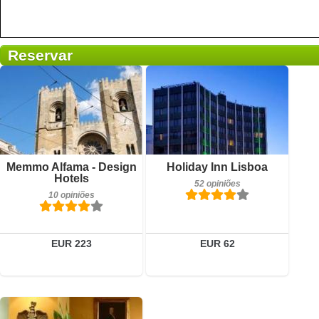
Reservar
10 opiniões
Detalhes
52 opiniões
Reservar
Detalhes
Memmo Alfama - Design
Holiday Inn Lisboa
Hotels
52 opiniões
Reservar
10 opiniões
EUR 223
EUR 62
16 opiniões