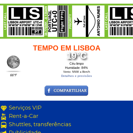
TEMPO EM LISBOA
19°C
Céu limpo
Humidade: 84%
Vento: NNW a 8km/h
66°F
Detalhes e previsões
Serviços VIP
Rent-a-Car
Shuttles, transferências
Publicidade