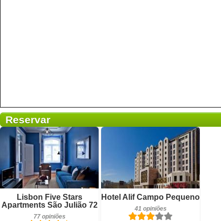
Reservar
77 opiniões
41 opiniões
Detalhes
Detalhes
Lisbon Five Stars
Hotel Alif Campo Pequeno
Apartments São Julião 72
41 opiniões
Reservar
Reservar
77 opiniões