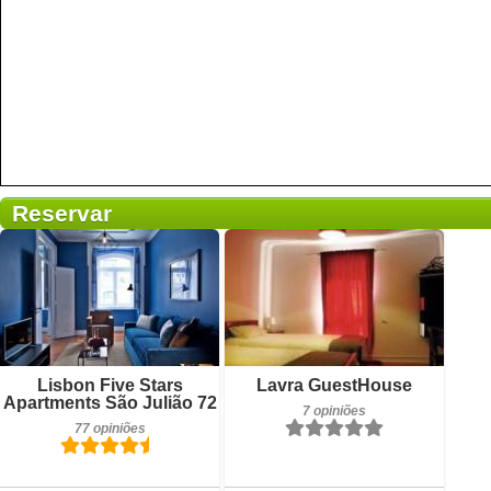
Reservar
7 opiniões
Detalhes
77 opiniões
Reservar
Detalhes
Lisbon Five Stars
Lavra GuestHouse
Apartments São Julião 72
7 opiniões
Reservar
77 opiniões