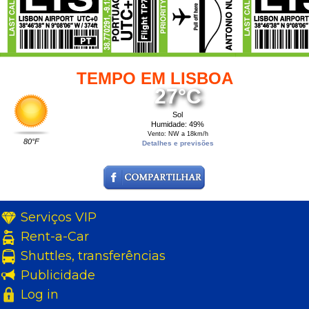
TEMPO EM LISBOA
27°C
Sol
Humidade: 49%
Vento: NW a 18km/h
80°F
Detalhes e previsões
Serviços VIP
Rent-a-Car
Shuttles, transferências
Publicidade
Log in