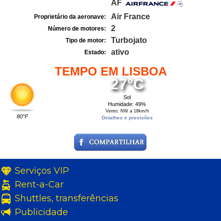
AF
Air France
Proprietário da aeronave:
2
Número de motores:
Turbojato
Tipo de motor:
ativo
Estado:
TEMPO EM LISBOA
27°C
Sol
Humidade: 49%
Vento: NW a 18km/h
80°F
Detalhes e previsões
Serviços VIP
Rent-a-Car
Shuttles, transferências
Publicidade