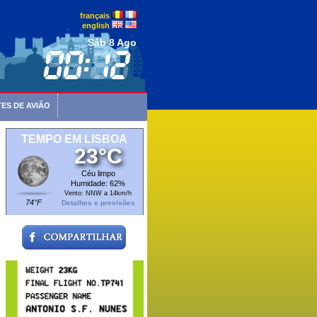
français
english
Sáb 8 Ago
ES DE AVIÃO
TEMPO EM LISBOA
23°C
Céu limpo
Humidade: 62%
Vento: NNW a 14km/h
74°F
Detalhes e previsões