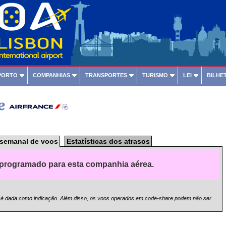
PORTO
COMPANHIAS
TRANSPORTES
TURISMO
LEI
BILHET
ce
semanal de voos
Estatísticas dos atrasos
programado para esta companhia aérea.
 é dada como indicação. Além disso, os voos operados em code-share podem não ser