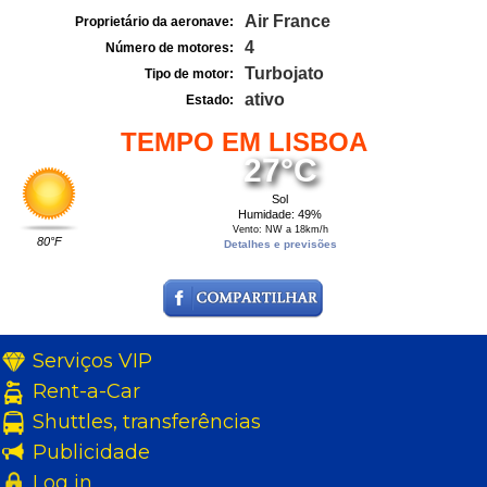
Air France
Proprietário da aeronave:
4
Número de motores:
Turbojato
Tipo de motor:
ativo
Estado:
TEMPO EM LISBOA
27°C
Sol
Humidade: 49%
Vento: NW a 18km/h
80°F
Detalhes e previsões
Serviços VIP
Rent-a-Car
Shuttles, transferências
Publicidade
Log in