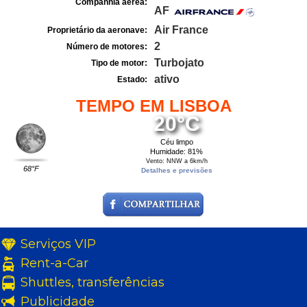
Companhia aérea:
AF
Air France
Proprietário da aeronave:
2
Número de motores:
Turbojato
Tipo de motor:
ativo
Estado:
TEMPO EM LISBOA
20°C
Céu limpo
Humidade: 81%
Vento: NNW a 6km/h
68°F
Detalhes e previsões
Serviços VIP
Rent-a-Car
Shuttles, transferências
Publicidade