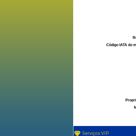
R
Código IATA do m
Propri
N
Serviços VIP