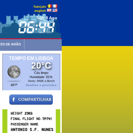
français
english
Sáb 8 Ago
ES DE AVIÃO
TEMPO EM LISBOA
20°C
Céu limpo
Humidade: 81%
Vento: NNW a 6km/h
68°F
Detalhes e previsões