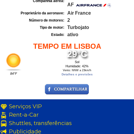
Companhia aérea:
AF
Air France
Proprietário da aeronave:
2
Número de motores:
Turbojato
Tipo de motor:
ativo
Estado:
TEMPO EM LISBOA
29°C
Sol
Humidade: 42%
Vento: NNW a 23km/h
84°F
Detalhes e previsões
Serviços VIP
Rent-a-Car
Shuttles, transferências
Publicidade