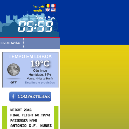
français
english
Sex 7 Ago
ES DE AVIÃO
TEMPO EM LISBOA
19°C
Céu limpo
Humidade: 84%
Vento: NNW a 8km/h
66°F
Detalhes e previsões