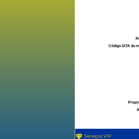
R
Código IATA do m
Propri
N
Serviços VIP