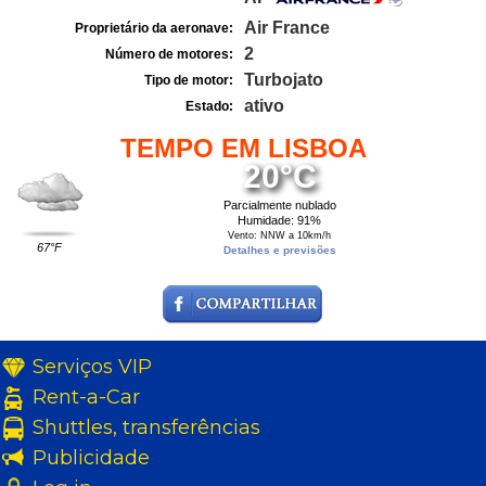
Air France
Proprietário da aeronave:
2
Número de motores:
Turbojato
Tipo de motor:
ativo
Estado:
TEMPO EM LISBOA
20°C
Parcialmente nublado
Humidade: 91%
Vento: NNW a 10km/h
67°F
Detalhes e previsões
Serviços VIP
Rent-a-Car
Shuttles, transferências
Publicidade