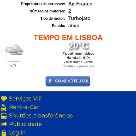
Air France
Proprietário da aeronave:
2
Número de motores:
Turbojato
Tipo de motor:
ativo
Estado:
TEMPO EM LISBOA
20°C
Parcialmente nublado
Humidade: 91%
Vento: NNW a 10km/h
67°F
Detalhes e previsões
Serviços VIP
Rent-a-Car
Shuttles, transferências
Publicidade
Log in