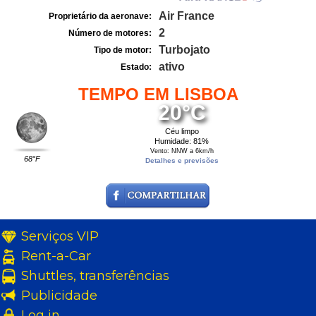
Air France
Proprietário da aeronave:
2
Número de motores:
Turbojato
Tipo de motor:
ativo
Estado:
TEMPO EM LISBOA
20°C
Céu limpo
Humidade: 81%
Vento: NNW a 6km/h
68°F
Detalhes e previsões
Serviços VIP
Rent-a-Car
Shuttles, transferências
Publicidade
Log in